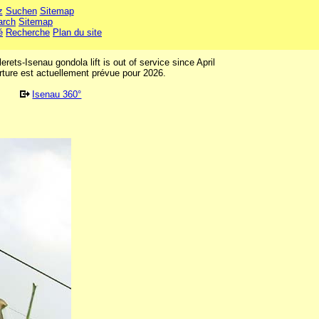
z
Suchen
Sitemap
arch
Sitemap
é
Recherche
Plan du site
rets-Isenau gondola lift is out of service since April
erture est actuellement prévue pour 2026.
Isenau 360°