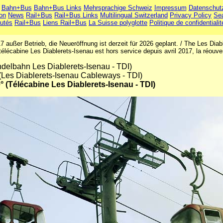
Bahn+Bus
Bahn+Bus Links
Mehrsprachige Schweiz
Impressum
Datenschut
ion
News
Rail+Bus
Rail+Bus Links
Multilingual Switzerland
Privacy Policy
Se
utés
Rail+Bus
Liens Rail+Bus
La Suisse polyglotte
Politique de confidentialit
 außer Betrieb, die Neueröffnung ist derzeit für 2026 geplant. / The Les Diable
 télécabine Les Diablerets-Isenau est hors service depuis avril 2017, la réouv
delbahn Les Diablerets-Isenau - TDI)
(Les Diablerets-Isenau Cableways - TDI)
° (Télécabine Les Diablerets-Isenau - TDI)