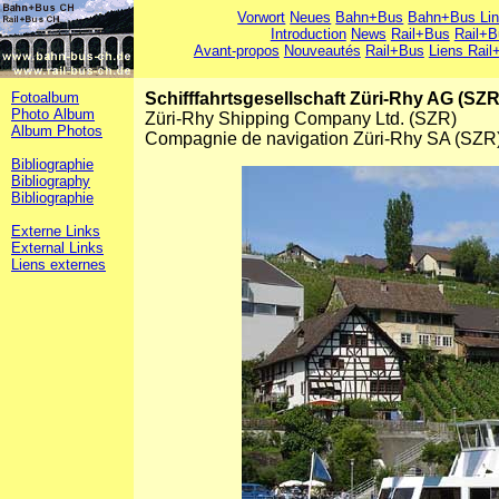
Vorwort
Neues
Bahn+Bus
Bahn+Bus Li
Introduction
News
Rail+Bus
Rail+B
Avant-propos
Nouveautés
Rail+Bus
Liens Rail
Fotoalbum
Schifffahrtsgesellschaft Züri-Rhy AG (SZR
Photo Album
Züri-Rhy Shipping Company Ltd. (SZR)
Album Photos
Compagnie de navigation Züri-Rhy SA (SZR
Bibliographie
Bibliography
Bibliographie
Externe Links
External Links
Liens externes