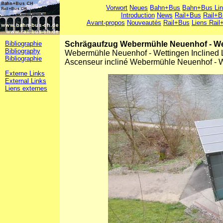
Vorwort
Neues
Bahn+Bus
Bahn+Bus Li
Introduction
News
Rail+Bus
Rail+B
Avant-propos
Nouveautés
Rail+Bus
Liens Rail
Bibliographie
Schrägaufzug Webermühle Neuenhof - We
Bibliography
Webermühle Neuenhof - Wettingen Inclined L
Bibliographie
Ascenseur incliné Webermühle Neuenhof - 
Externe Links
External Links
Liens externes