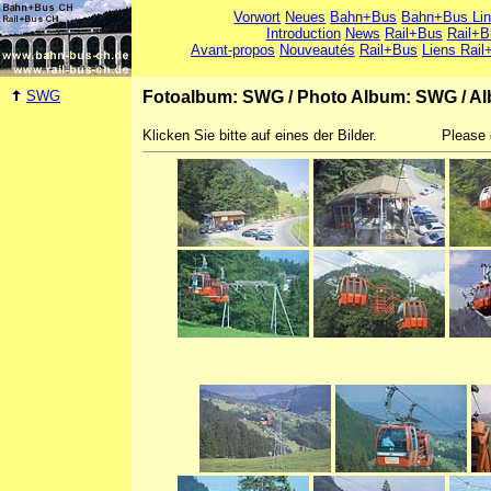
Vorwort
Neues
Bahn+Bus
Bahn+Bus Li
Introduction
News
Rail+Bus
Rail+B
Avant-propos
Nouveautés
Rail+Bus
Liens Rail
SWG
Fotoalbum: SWG
/
Photo Album: SWG
/
Al
Klicken Sie bitte auf eines der Bilder.
Please 