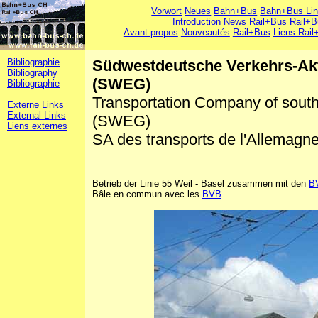
Vorwort
Neues
Bahn+Bus
Bahn+Bus Li
Introduction
News
Rail+Bus
Rail+B
Avant-propos
Nouveautés
Rail+Bus
Liens Rail
Bibliographie
Südwestdeutsche Verkehrs-Akt
Bibliography
(SWEG)
Bibliographie
Transportation Company of sout
Externe Links
External Links
(SWEG)
Liens externes
SA des transports de l'Allemag
Betrieb der Linie 55 Weil - Basel zusammen mit den
B
Bâle en commun avec les
BVB