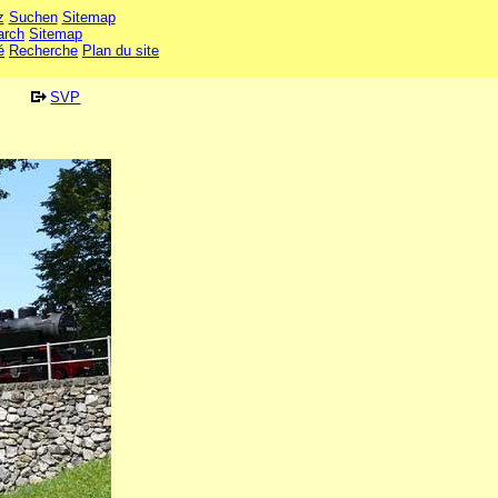
z
Suchen
Sitemap
arch
Sitemap
é
Recherche
Plan du site
SVP