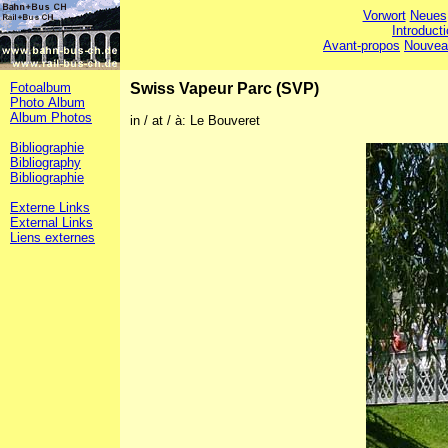
Vorwort
Neues
Introduct
Avant-propos
Nouvea
Fotoalbum
Swiss Vapeur Parc (SVP)
Photo Album
Album Photos
in / at / à: Le Bouveret
Bibliographie
Bibliography
Bibliographie
Externe Links
External Links
Liens externes