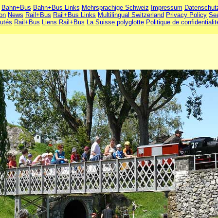
Bahn+Bus
Bahn+Bus Links
Mehrsprachige Schweiz
Impressum
Datenschut
ion
News
Rail+Bus
Rail+Bus Links
Multilingual Switzerland
Privacy Policy
Se
utés
Rail+Bus
Liens Rail+Bus
La Suisse polyglotte
Politique de confidentialit