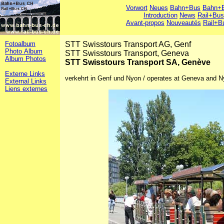
Vorwort
Neues
Bahn+Bus
Bahn+B
Introduction
News
Rail+Bus
Avant-propos
Nouveautés
Rail+B
Fotoalbum
STT Swisstours Transport AG, Genf
Photo Album
STT Swisstours Transport, Geneva
Album Photos
STT Swisstours Transport SA, Genève
Externe Links
verkehrt in Genf und Nyon / operates at Geneva and N
External Links
Liens externes