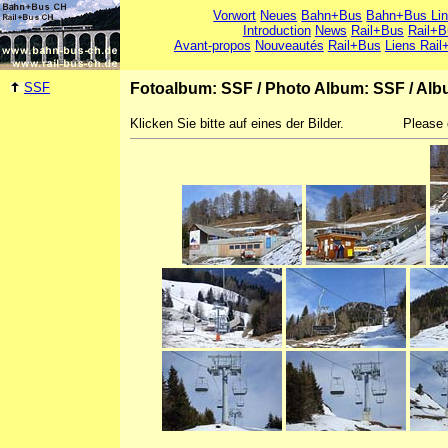
Vorwort
Neues
Bahn+Bus
Bahn+Bus Li
Introduction
News
Rail+Bus
Rail+B
Avant-propos
Nouveautés
Rail+Bus
Liens Rail
SSF
Fotoalbum: SSF
/
Photo Album: SSF
/
Alb
Klicken Sie bitte auf eines der Bilder.
Please 