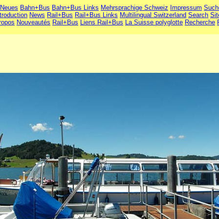
Neues
Bahn+Bus
Bahn+Bus Links
Mehrsprachige Schweiz
Impressum
Such
troduction
News
Rail+Bus
Rail+Bus Links
Multilingual Switzerland
Search
Si
ropos
Nouveautés
Rail+Bus
Liens Rail+Bus
La Suisse polyglotte
Recherche