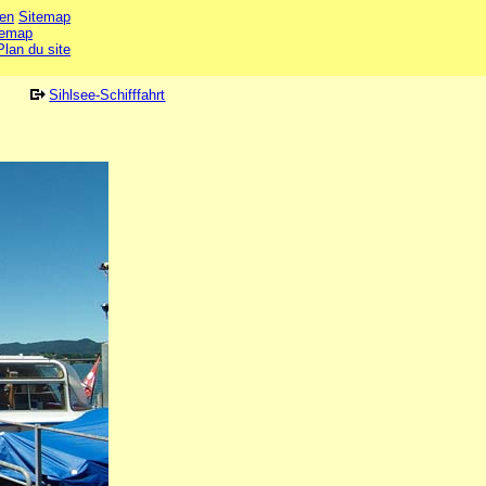
en
Sitemap
temap
Plan du site
Sihlsee-Schifffahrt