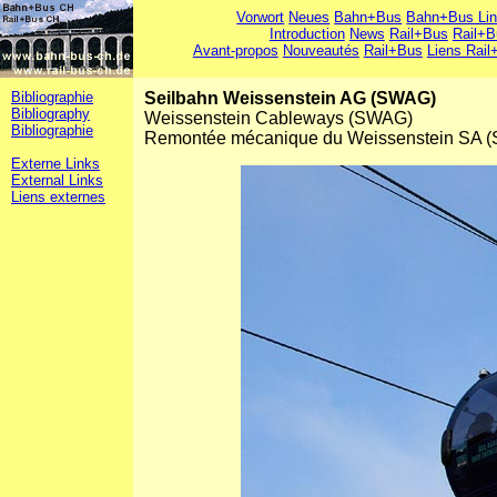
Vorwort
Neues
Bahn+Bus
Bahn+Bus Li
Introduction
News
Rail+Bus
Rail+B
Avant-propos
Nouveautés
Rail+Bus
Liens Rail
Bibliographie
Seilbahn Weissenstein AG (SWAG)
Bibliography
Weissenstein Cableways (SWAG)
Bibliographie
Remontée mécanique du Weissenstein SA 
Externe Links
External Links
Liens externes