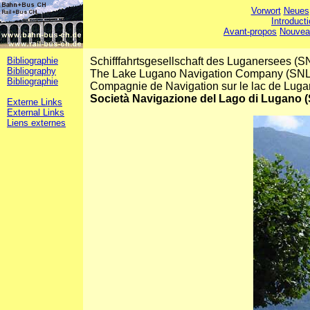
Vorwort
Neues
Introduct
Avant-propos
Nouvea
Bibliographie
Schifffahrtsgesellschaft des Luganersees (S
Bibliography
The Lake Lugano Navigation Company (SNL
Bibliographie
Compagnie de Navigation sur le lac de Lug
Società Navigazione del Lago di Lugano 
Externe Links
External Links
Liens externes