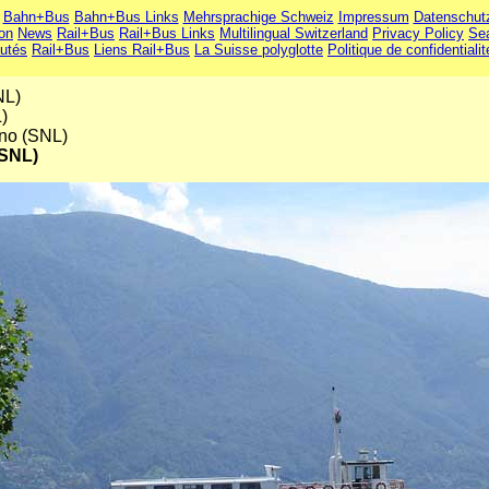
Bahn+Bus
Bahn+Bus Links
Mehrsprachige Schweiz
Impressum
Datenschut
ion
News
Rail+Bus
Rail+Bus Links
Multilingual Switzerland
Privacy Policy
Se
utés
Rail+Bus
Liens Rail+Bus
La Suisse polyglotte
Politique de confidentialit
NL)
)
ano (SNL)
(SNL)