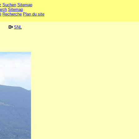
z
Suchen
Sitemap
arch
Sitemap
é
Recherche
Plan du site
SNL