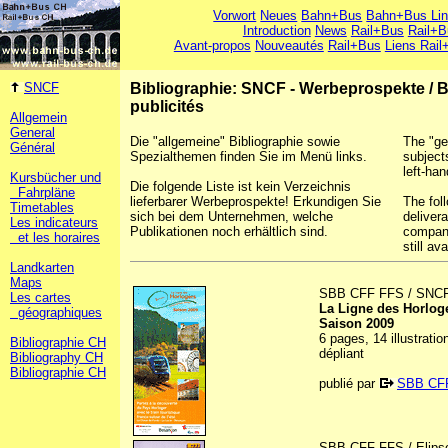
Vorwort
Neues
Bahn+Bus
Bahn+Bus Li
Introduction
News
Rail+Bus
Rail+B
Avant-propos
Nouveautés
Rail+Bus
Liens Rail
SNCF
Bibliographie: SNCF - Werbeprospekte
/
B
publicités
Allgemein
General
Die "allgemeine" Bibliographie sowie
The "ge
Général
Spezialthemen finden Sie im Menü links.
subject
left-han
Kursbücher und
Die folgende Liste ist kein Verzeichnis
Fahrpläne
lieferbarer Werbeprospekte! Erkundigen Sie
The foll
Timetables
sich bei dem Unternehmen, welche
deliver
Les indicateurs
Publikationen noch erhältlich sind.
company
et les horaires
still ava
Landkarten
Maps
SBB CFF FFS / SNC
Les cartes
La Ligne des Horlog
géographiques
Saison 2009
6 pages, 14 illustrati
Bibliographie CH
dépliant
Bibliography CH
Bibliographie CH
publié par
SBB CF
SBB CFF FFS / Elipso