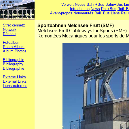
Vorwort
Neues
Bahn+Bus
Bahn+Bus Li
Introduction
News
Rail+Bus
Rail+B
Avant-propos
Nouveautés
Rail+Bus
Liens Rail
Streckennetz
Sportbahnen Melchsee-Frutt (SMF)
Network
Melchsee-Frutt Cableways for Sports (SMF)
Réseau
Remontées Mécaniques pour les sports de M
Fotoalbum
Photo Album
Album Photos
Bibliographie
Bibliography
Bibliographie
Externe Links
External Links
Liens externes