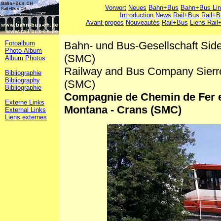
Vorwort
Neues
Bahn+Bus
Bahn+Bus Li
Introduction
News
Rail+Bus
Rail+B
Avant-propos
Nouveautés
Rail+Bus
Liens Rail
Fotoalbum
Bahn- und Bus-Gesellschaft Side
Photo Album
(SMC)
Album Photos
Railway and Bus Company Sierre
Bibliographie
Bibliography
(SMC)
Bibliographie
Compagnie de Chemin de Fer et
Externe Links
Montana - Crans (SMC)
External Links
Liens externes