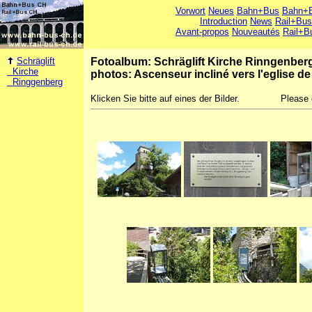
Vorwort
Neues
Bahn+Bus
Bahn+B
Introduction
News
Rail+Bus
Avant-propos
Nouveautés
Rail+B
Schräglift
Fotoalbum: Schräglift Kirche Rinngenber
Kirche
photos: Ascenseur incliné vers l'eglise 
Ringgenberg
Klicken Sie bitte auf eines der Bilder.
Please 