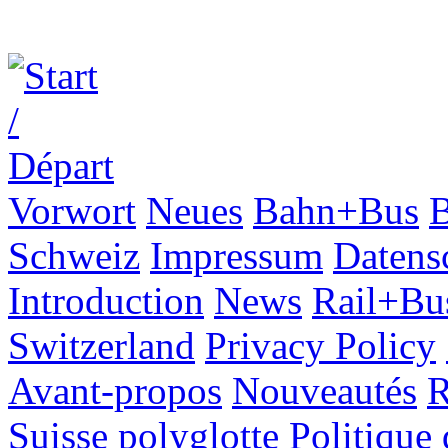
Vorwort
Neues
Bahn+Bus
B
Schweiz
Impressum
Datens
Introduction
News
Rail+Bu
Switzerland
Privacy Policy
Avant-propos
Nouveautés
R
Suisse polyglotte
Politique 