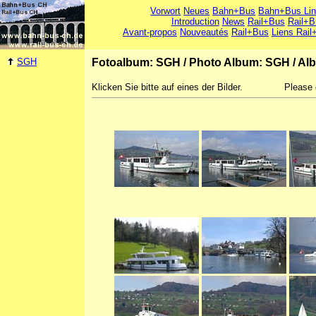
Vorwort
Neues
Bahn+Bus
Bahn+Bus Li
Introduction
News
Rail+Bus
Rail+B
Avant-propos
Nouveautés
Rail+Bus
Liens Rail
SGH
Fotoalbum: SGH
/
Photo Album: SGH
/
Al
Klicken Sie bitte auf eines der Bilder.
Please 