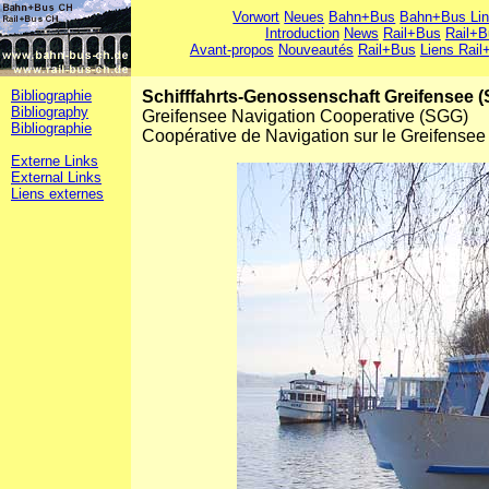
Vorwort
Neues
Bahn+Bus
Bahn+Bus Li
Introduction
News
Rail+Bus
Rail+B
Avant-propos
Nouveautés
Rail+Bus
Liens Rail
Bibliographie
Schifffahrts-Genossenschaft Greifensee 
Bibliography
Greifensee Navigation Cooperative (SGG)
Bibliographie
Coopérative de Navigation sur le Greifense
Externe Links
External Links
Liens externes