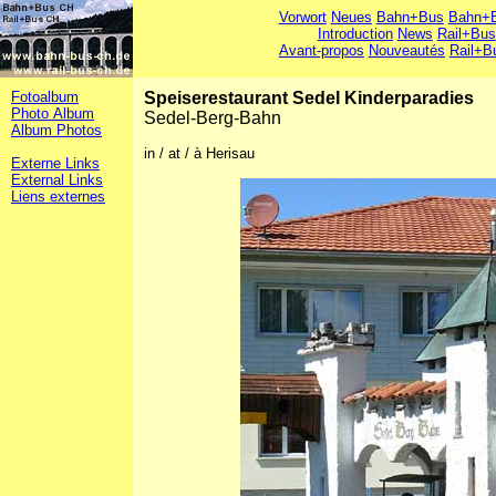
Vorwort
Neues
Bahn+Bus
Bahn+B
Introduction
News
Rail+Bus
Avant-propos
Nouveautés
Rail+B
Fotoalbum
Speiserestaurant Sedel Kinderparadies
Photo Album
Sedel-Berg-Bahn
Album Photos
in / at / à Herisau
Externe Links
External Links
Liens externes