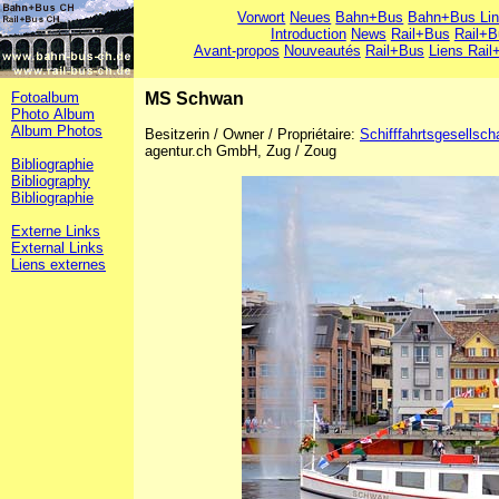
Vorwort
Neues
Bahn+Bus
Bahn+Bus Li
Introduction
News
Rail+Bus
Rail+B
Avant-propos
Nouveautés
Rail+Bus
Liens Rail
Fotoalbum
MS Schwan
Photo Album
Album Photos
Besitzerin / Owner / Propriétaire:
Schifffahrtsgesellsch
agentur.ch GmbH, Zug / Zoug
Bibliographie
Bibliography
Bibliographie
Externe Links
External Links
Liens externes