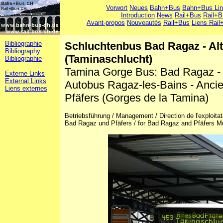
Vorwort
Neues
Bahn+Bus
Bahn+Bus Li
Introduction
News
Rail+Bus
Rail+B
Avant-propos
Nouveautés
Rail+Bus
Liens Rail
Bibliographie
Schluchtenbus Bad Ragaz - Alt
Bibliography
(Taminaschlucht)
Bibliographie
Tamina Gorge Bus: Bad Ragaz - 
Externe Links
External Links
Autobus Ragaz-les-Bains - Anci
Liens externes
Pfäfers (Gorges de la Tamina)
Betriebsführung / Management / Direction de l'exploita
Bad Ragaz und Pfäfers / for Bad Ragaz and Pfäfers Mu