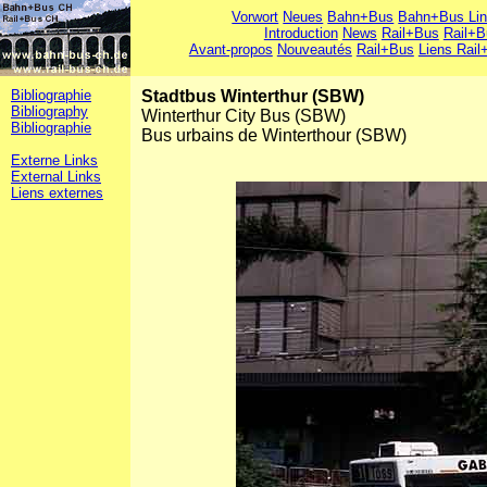
Vorwort
Neues
Bahn+Bus
Bahn+Bus Li
Introduction
News
Rail+Bus
Rail+B
Avant-propos
Nouveautés
Rail+Bus
Liens Rail
Bibliographie
Stadtbus Winterthur (SBW)
Bibliography
Winterthur City Bus (SBW)
Bibliographie
Bus urbains de Winterthour (SBW)
Externe Links
External Links
Liens externes