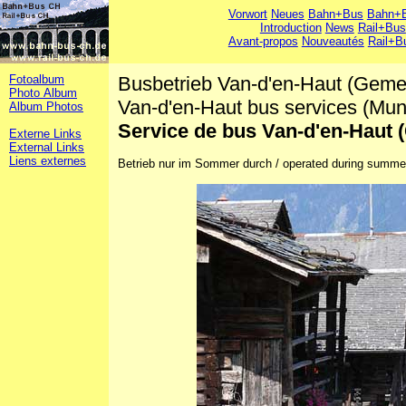
Vorwort
Neues
Bahn+Bus
Bahn+B
Introduction
News
Rail+Bus
Avant-propos
Nouveautés
Rail+B
Fotoalbum
Busbetrieb Van-d'en-Haut (Geme
Photo Album
Van-d'en-Haut bus services (Muni
Album Photos
Service de bus Van-d'en-Haut
Externe Links
External Links
Liens externes
Betrieb nur im Sommer durch / operated during summer t