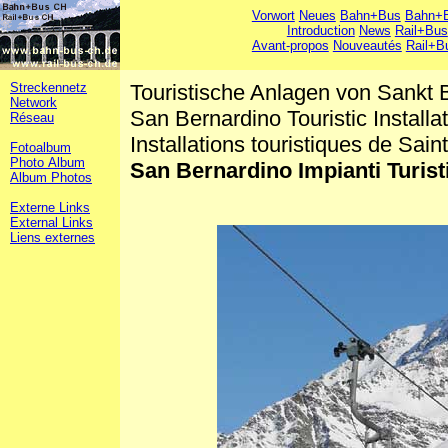
Vorwort
Neues
Bahn+Bus
Bahn+B
Introduction
News
Rail+Bus
Avant-propos
Nouveautés
Rail+B
Streckennetz
Touristische Anlagen von Sankt 
Network
San Bernardino Touristic Installa
Réseau
Installations touristiques de Sai
Fotoalbum
Photo Album
San Bernardino Impianti Turisti
Album Photos
Externe Links
External Links
Liens externes