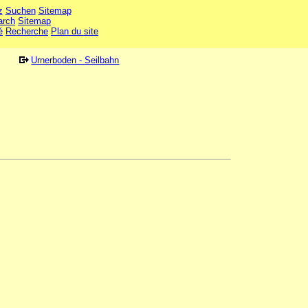
z
Suchen
Sitemap
arch
Sitemap
é
Recherche
Plan du site
Urnerboden - Seilbahn