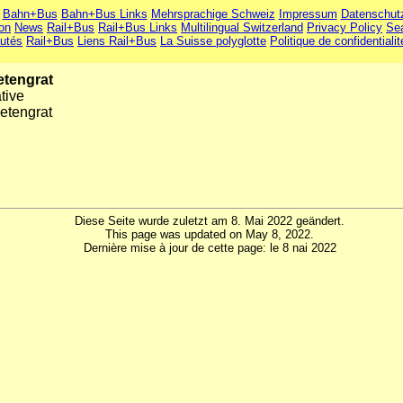
Bahn+Bus
Bahn+Bus Links
Mehrsprachige Schweiz
Impressum
Datenschut
ion
News
Rail+Bus
Rail+Bus Links
Multilingual Switzerland
Privacy Policy
Se
utés
Rail+Bus
Liens Rail+Bus
La Suisse polyglotte
Politique de confidentialit
etengrat
tive
etengrat
Diese Seite wurde zuletzt am 8. Mai 2022 geändert.
This page was updated on May 8, 2022.
Dernière mise à jour de cette page: le 8 nai 2022