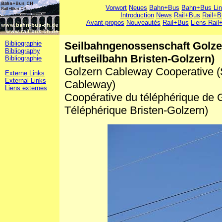
Vorwort
Neues
Bahn+Bus
Bahn+Bus Li
Introduction
News
Rail+Bus
Rail+B
Avant-propos
Nouveautés
Rail+Bus
Liens Rail
Bibliographie
Seilbahngenossenschaft Golze
Bibliography
Luftseilbahn Bristen-Golzern)
Bibliographie
Golzern Cableway Cooperative (
Externe Links
External Links
Cableway)
Liens externes
Coopérative du téléphérique de
Téléphérique Bristen-Golzern)