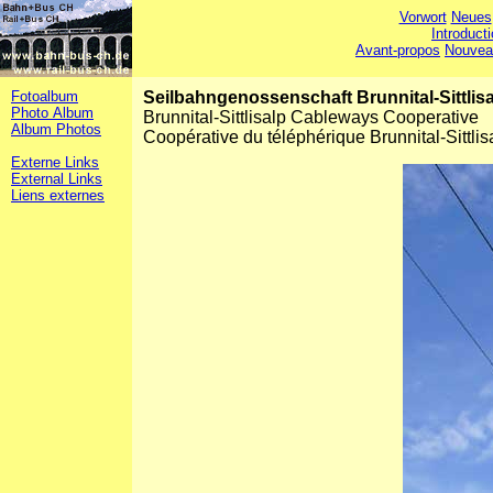
Vorwort
Neues
Introduct
Avant-propos
Nouvea
Fotoalbum
Seilbahngenossenschaft Brunnital-Sittlis
Photo Album
Brunnital-Sittlisalp Cableways Cooperative
Album Photos
Coopérative du téléphérique Brunnital-Sittlis
Externe Links
External Links
Liens externes