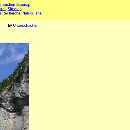
z
Suchen
Sitemap
arch
Sitemap
é
Recherche
Plan du site
Unterschächen