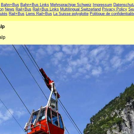
Bahn+Bus
Bahn+Bus Links
Mehrsprachige Schweiz
Impressum
Datenschut
ion
News
Rail+Bus
Rail+Bus Links
Multilingual Switzerland
Privacy Policy
Se
utés
Rail+Bus
Liens Rail+Bus
La Suisse polyglotte
Politique de confidentialit
alp
alp