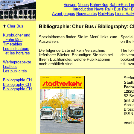
Vorwort
Neues
Bahn+Bus
Bahn+Bus Li
Introduction
News
Rail+Bus
Rail+B
Avant-propos
Nouveautés
Rail+Bus
Liens Rail
Chur Bus
Bibliographie: Chur Bus
/
Bibliography: 
Kursbücher und
Spezialthemen finden Sie im Menü links zum
Special
Fahrpläne
Auswählen.
on the l
Timetables
Les indicateurs
Die folgende Liste ist kein Verzeichnis
The foll
et les horaires
lieferbarer Bücher! Erkundigen Sie sich bei
deliver
Ihrem Buchhändler, welche Publikationen
booksel
Werbeprospekte
noch erhältlich sind.
still ava
Leaflets
Les publicités
Stefa
Bibliographie CH
Stadt
Bibliography CH
Fachz
Bibliographie CH
12/20
52 Se
(mit 
Abbil
Brosc
ISSN 
ersch