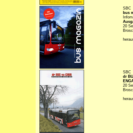
SBC
bus 
Infom
Ausga
20 Se
Brosc
hera
SBC
dr B
ENGA
20 Se
Brosc
hera