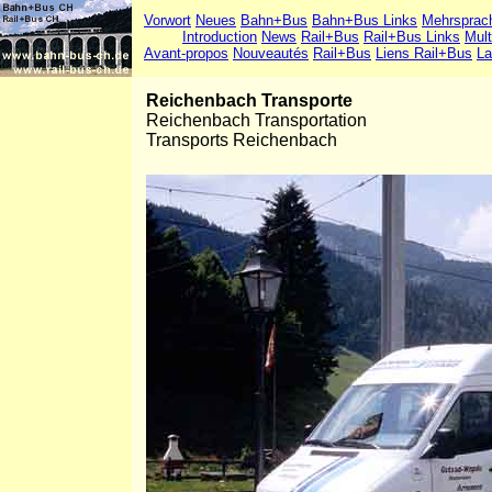
Vorwort
Neues
Bahn+Bus
Bahn+Bus Links
Mehrsprac
Introduction
News
Rail+Bus
Rail+Bus Links
Mult
Avant-propos
Nouveautés
Rail+Bus
Liens Rail+Bus
La
Reichenbach Transporte
Reichenbach Transportation
Transports Reichenbach