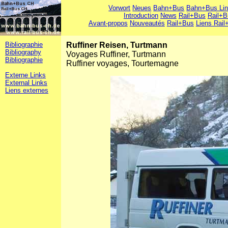
Vorwort
Neues
Bahn+Bus
Bahn+Bus Li
Introduction
News
Rail+Bus
Rail+B
Avant-propos
Nouveautés
Rail+Bus
Liens Rail
Bibliographie
Ruffiner Reisen, Turtmann
Bibliography
Voyages Ruffiner, Turtmann
Bibliographie
Ruffiner voyages, Tourtemagne
Externe Links
External Links
Liens externes