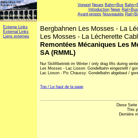
Vorwort
Neues
Bahn+Bus
Bahn+B
Introduction
News
Rail+Bus
Avant-propos
Nouveautés
Rail+B
Externe Links
Bergbahnen Les Mosses - La Lé
External Links
Les Mosses - La Lécherette Ca
Liens externes
Remontées Mécaniques Les Mos
SA (RMML)
Nur Skiliftbetrieb im Winter / only drag lifts during win
Les Mosses - Lac Lioson: Gondelbahn eingestellt / gondo
Lac Lioson - Pic Chaussy: Gondelbahn abgebaut / gondo
Top / Le haut de la page
Diese Seite
This 
Dernière m