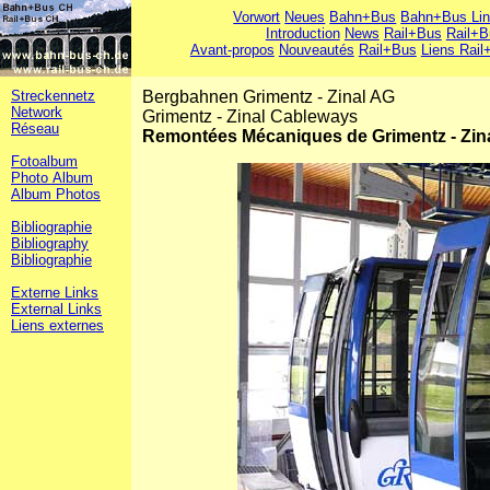
Vorwort
Neues
Bahn+Bus
Bahn+Bus Li
Introduction
News
Rail+Bus
Rail+B
Avant-propos
Nouveautés
Rail+Bus
Liens Rail
Streckennetz
Bergbahnen Grimentz - Zinal AG
Network
Grimentz - Zinal Cableways
Réseau
Remontées Mécaniques de Grimentz - Zin
Fotoalbum
Photo Album
Album Photos
Bibliographie
Bibliography
Bibliographie
Externe Links
External Links
Liens externes