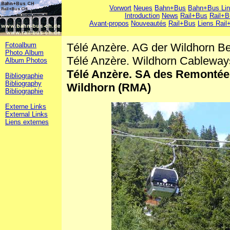
Vorwort
Neues
Bahn+Bus
Bahn+Bus Li
Introduction
News
Rail+Bus
Rail+B
Avant-propos
Nouveautés
Rail+Bus
Liens Rail
Fotoalbum
Télé Anzère. AG der Wildhorn 
Photo Album
Télé Anzère. Wildhorn Cablew
Album Photos
Télé Anzère. SA des Remonté
Bibliographie
Bibliography
Wildhorn (RMA)
Bibliographie
Externe Links
External Links
Liens externes