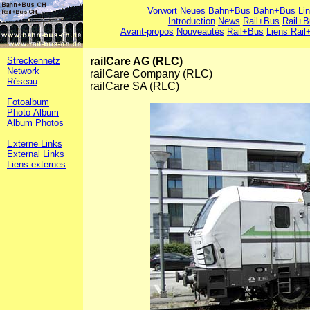
Vorwort
Neues
Bahn+Bus
Bahn+Bus Li
Introduction
News
Rail+Bus
Rail+B
Avant-propos
Nouveautés
Rail+Bus
Liens Rail
Streckennetz
railCare AG (RLC)
Network
railCare Company (RLC)
Réseau
railCare SA (RLC)
Fotoalbum
Photo Album
Album Photos
Externe Links
External Links
Liens externes