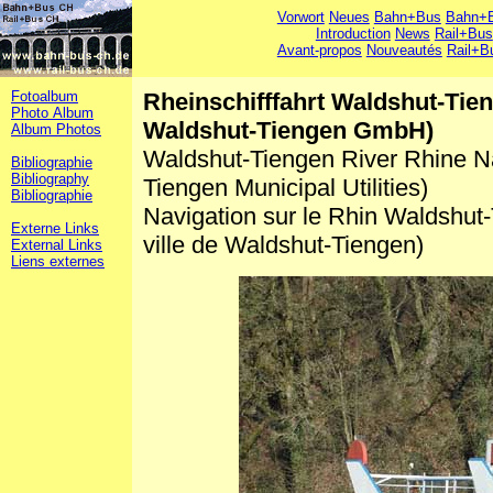
Vorwort
Neues
Bahn+Bus
Bahn+B
Introduction
News
Rail+Bus
Avant-propos
Nouveautés
Rail+B
Fotoalbum
Rheinschifffahrt Waldshut-Tie
Photo Album
Waldshut-Tiengen GmbH)
Album Photos
Waldshut-Tiengen River Rhine N
Bibliographie
Bibliography
Tiengen Municipal Utilities)
Bibliographie
Navigation sur le Rhin Waldshut-
Externe Links
ville de Waldshut-Tiengen)
External Links
Liens externes