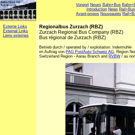
Vorwort
Neues
Bahn+Bus
Bahn+B
Introduction
News
Rail+Bus
Avant-propos
Nouveautés
Rail+B
Externe Links
Regionalbus Zurzach (RBZ)
External Links
Zurzach Regional Bus Company (RBZ)
Liens externes
Bus régional de Zurzach (RBZ)
Betrieb durch / operated by / exploitation: Indermühle
im Auftrag von
PAG PostAuto Schweiz AG
, Region No
Switzerland Region - Aarau Branch and
RVBW
/ au no