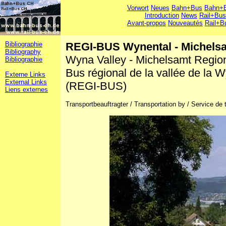
Vorwort
Neues
Bahn+Bus
Bahn+B
Introduction
News
Rail+Bus
Avant-propos
Nouveautés
Rail+B
Bibliographie
REGI-BUS Wynental - Michels
Bibliography
Wyna Valley - Michelsamt Regi
Bibliographie
Bus régional de la vallée de la 
Externe Links
External Links
(REGI-BUS)
Liens externes
Transportbeauftragter / Transportation by / Service de 