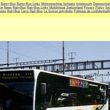
Bahn+Bus
Bahn+Bus Links
Mehrsprachige Schweiz
Impressum
Datenschut
ion
News
Rail+Bus
Rail+Bus Links
Multilingual Switzerland
Privacy Policy
Se
utés
Rail+Bus
Liens Rail+Bus
La Suisse polyglotte
Politique de confidentialit