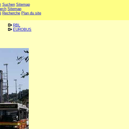
z
Suchen
Sitemap
arch
Sitemap
é
Recherche
Plan du site
RBL
EUROBUS