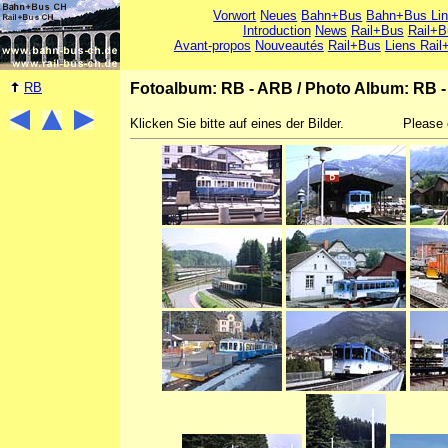
Vorwort
Neues
Bahn+Bus
Bahn+Bus Li
Introduction
News
Rail+Bus
Rail+B
Avant-propos
Nouveautés
Rail+Bus
Liens Rail
RB
Fotoalbum: RB - ARB
/
Photo Album: RB 
Klicken Sie bitte auf eines der Bilder.
Please 