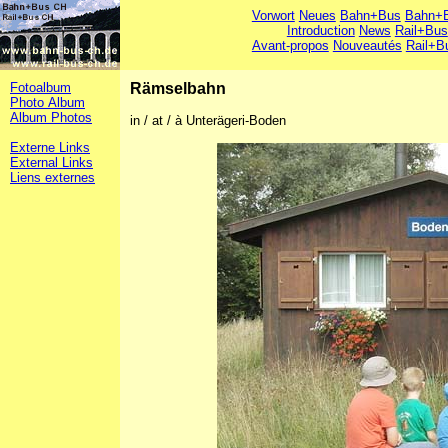
Vorwort
Neues
Bahn+Bus
Bahn+B
Introduction
News
Rail+Bus
Avant-propos
Nouveautés
Rail+B
Fotoalbum
Rämselbahn
Photo Album
Album Photos
in / at / à Unterägeri-Boden
Externe Links
External Links
Liens externes