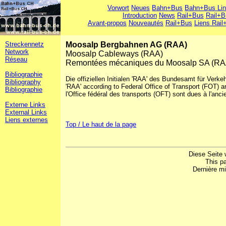
Vorwort
Neues
Bahn+Bus
Bahn+Bus Li
Introduction
News
Rail+Bus
Rail+B
Avant-propos
Nouveautés
Rail+Bus
Liens Rail
Streckennetz
Moosalp Bergbahnen AG (RAA)
Network
Moosalp Cableways (RAA)
Réseau
Remontées mécaniques du Moosalp SA (RA
Bibliographie
Die offiziellen Initialen 'RAA' des Bundesamt für Verkeh
Bibliography
'RAA' according to Federal Office of Transport (FOT) ar
Bibliographie
l'Office fédéral des transports (OFT) sont dues à l'an
Externe Links
External Links
Liens externes
Top / Le haut de la page
Diese Seite 
This p
Dernière mi