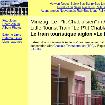
Vorwort
Neues
Bahn+Bus
Bahn+Bus Li
Introduction
News
Rail+Bus
Rail+B
Avant-propos
Nouveautés
Rail+Bus
Liens Rail
Fotoalbum
Minizug "Le P'tit Chablaisien" in 
Photo Album
Little Tourist Train "Le P'tit Chabl
Album Photos
Le train touristique aiglon «Le 
Externe Links
External Links
Liens externes
Betrieb durch: Gemeinde Aigle in Zusammenarbeit mit
cooperation with
Chablais Transportation (TPC)
/ Explo
SA (TPC)