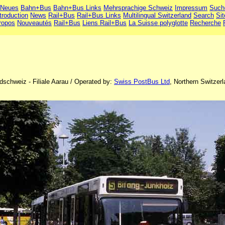
Neues
Bahn+Bus
Bahn+Bus Links
Mehrsprachige Schweiz
Impressum
Such
troduction
News
Rail+Bus
Rail+Bus Links
Multilingual Switzerland
Search
Si
ropos
Nouveautés
Rail+Bus
Liens Rail+Bus
La Suisse polyglotte
Recherche
dschweiz - Filiale Aarau / Operated by:
Swiss PostBus Ltd
, Northern Switzer