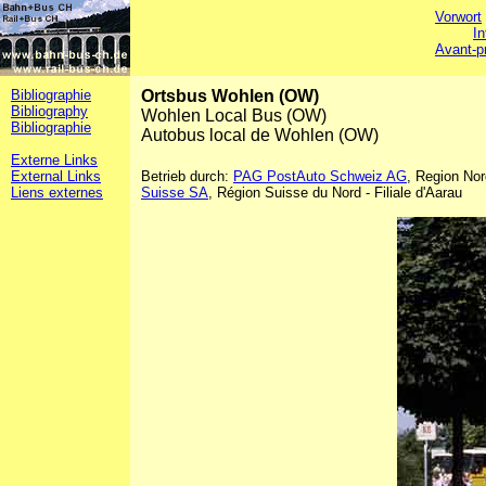
Vorwort
In
Avant-p
Bibliographie
Ortsbus Wohlen (OW)
Bibliography
Wohlen Local Bus (OW)
Bibliographie
Autobus local de Wohlen (OW)
Externe Links
External Links
Betrieb durch:
PAG PostAuto Schweiz AG
, Region Nor
Liens externes
Suisse SA
, Région Suisse du Nord - Filiale d'Aarau