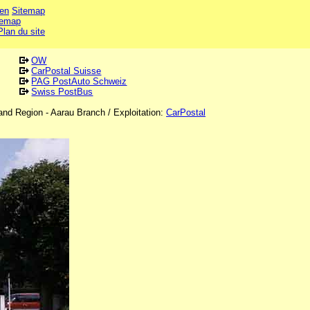
en
Sitemap
temap
Plan du site
OW
CarPostal Suisse
PAG PostAuto Schweiz
Swiss PostBus
land Region - Aarau Branch / Exploitation:
CarPostal