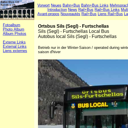
Vorwort
Neues
Bahn+Bus
Bahn+Bus Links
Mehrsprac
Introduction
News
Rail+Bus
Rail+Bus Links
Mult
Avant-propos
Nouveautés
Rail+Bus
Liens Rail+Bus
La
Fotoalbum
Ortsbus Sils (Segl) - Furtschellas
Photo Album
Sils (Segl) - Furtschellas Local Bus
Album Photos
Autobus local Sils (Segl) - Furtschellas
Externe Links
External Links
Betrieb nur in der Winter-Saison / operated during win
Liens externes
saison d'hiver