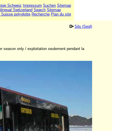
hige Schweiz
Impressum
Suchen
Sitemap
ilingual Switzerland
Search
Sitemap
 Suisse polyglotte
Recherche
Plan du site
Sils (Segl)
ter season only / exploitation seulement pendant la