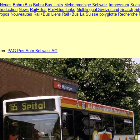
Neues
Bahn+Bus
Bahn+Bus Links
Mehrsprachige Schweiz
Impressum
Such
troduction
News
Rail+Bus
Rail+Bus Links
Multilingual Switzerland
Search
Si
ropos
Nouveautés
Rail+Bus
Liens Rail+Bus
La Suisse polyglotte
Recherche
tion:
PAG PostAuto Schweiz AG