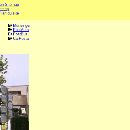
en
Sitemap
temap
Plan du site
Münsingen
PostAuto
PostBus
CarPostal