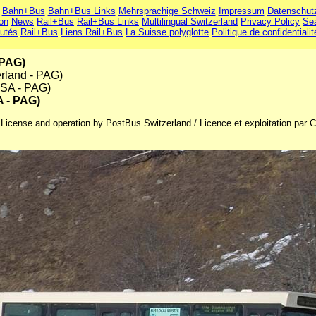
Bahn+Bus
Bahn+Bus Links
Mehrsprachige Schweiz
Impressum
Datenschut
ion
News
Rail+Bus
Rail+Bus Links
Multilingual Switzerland
Privacy Policy
Se
utés
Rail+Bus
Liens Rail+Bus
La Suisse polyglotte
Politique de confidentialit
 PAG)
erland - PAG)
 SA - PAG)
A - PAG)
icense and operation by PostBus Switzerland / Licence et exploitation par 