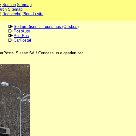
z
Suchen
Sitemap
arch
Sitemap
é
Recherche
Plan du site
Sedrun Disentis Tourismus (Ortsbus)
PostAuto
PostBus
CarPostal
CarPostal Suisse SA / Concessiun e gestiun per