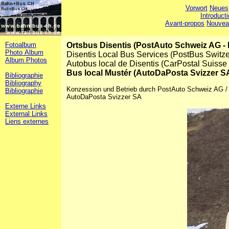
Vorwort
Neues
Introduct
Avant-propos
Nouvea
Fotoalbum
Ortsbus Disentis (PostAuto Schweiz AG -
Photo Album
Disentis Local Bus Services (PostBus Switz
Album Photos
Autobus local de Disentis (CarPostal Suisse
Bus local Mustér (AutoDaPosta Svizzer S
Bibliographie
Bibliography
Konzession und Betrieb durch PostAuto Schweiz AG / L
Bibliographie
AutoDaPosta Svizzer SA
Externe Links
External Links
Liens externes