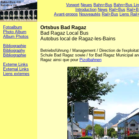
Vorwort
Neues
Bahn+Bus
Bahn+Bus Li
Introduction
News
Rail+Bus
Rail+B
Avant-propos
Nouveautés
Rail+Bus
Liens Rail
Fotoalbum
Ortsbus Bad Ragaz
Photo Album
Bad Ragaz Local Bus
Album Photos
Autobus local de Ragaz-les-Bains
Bibliographie
Bibliography
Betriebsführung / Management / Direction de l'exploita
Bibliographie
Schule Bad Ragaz sowie / for Bad Ragaz Municipal and
Ragaz ainsi que pour
Pizolbahnen
Externe Links
External Links
Liens externes