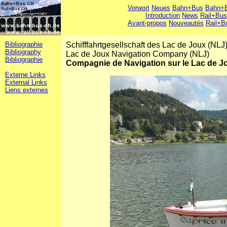
Vorwort
Neues
Bahn+Bus
Bahn+B
Introduction
News
Rail+Bus
Avant-propos
Nouveautés
Rail+B
Bibliographie
Schifffahrtgesellschaft des Lac de Joux (NLJ
Bibliography
Lac de Joux Navigation Company (NLJ)
Bibliographie
Compagnie de Navigation sur le Lac de J
Externe Links
External Links
Liens externes