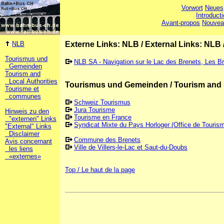
Vorwort
Neues
Introduct
Avant-propos
Nouvea
NLB
Externe Links: NLB
/
External Links: NLB
Tourismus und
NLB SA - Navigation sur le Lac des Brenets, Les B
Gemeinden
Tourism and
Local Authorities
Tourismus und Gemeinden / Tourism and 
Tourisme et
communes
Schweiz Tourismus
Jura Tourisme
Hinweis zu den
Tourisme en France
"externen" Links
Syndicat Mixte du Pays Horloger (Office de Touris
"External" Links
Disclaimer
Commune des Brenets
Avis concernant
Ville de Villers-le-Lac et Saut-du-Doubs
les liens
«externes»
Top / Le haut de la page