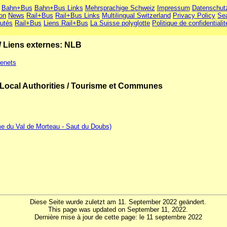
Bahn+Bus
Bahn+Bus Links
Mehrsprachige Schweiz
Impressum
Datenschut
ion
News
Rail+Bus
Rail+Bus Links
Multilingual Switzerland
Privacy Policy
Se
utés
Rail+Bus
Liens Rail+Bus
La Suisse polyglotte
Politique de confidentialit
/
Liens externes: NLB
renets
Local Authorities / Tourisme et Communes
me du Val de Morteau - Saut du Doubs)
Diese Seite wurde zuletzt am 11. September 2022 geändert.
This page was updated on September 11, 2022.
Dernière mise à jour de cette page: le 11 septembre 2022