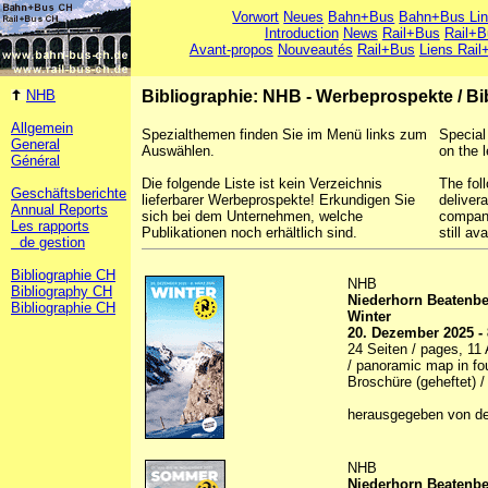
Vorwort
Neues
Bahn+Bus
Bahn+Bus Li
Introduction
News
Rail+Bus
Rail+B
Avant-propos
Nouveautés
Rail+Bus
Liens Rail
NHB
Bibliographie: NHB - Werbeprospekte
/
Bi
Allgemein
Spezialthemen finden Sie im Menü links zum
Special
General
Auswählen.
on the l
Général
Die folgende Liste ist kein Verzeichnis
The foll
Geschäftsberichte
lieferbarer Werbeprospekte! Erkundigen Sie
deliver
Annual Reports
sich bei dem Unternehmen, welche
company
Les rapports
Publikationen noch erhältlich sind.
still ava
de gestion
Bibliographie CH
NHB
Bibliography CH
Niederhorn Beatenb
Bibliographie CH
Winter
20. Dezember 2025 - 
24 Seiten / pages, 11 A
/ panoramic map in fou
Broschüre (geheftet) /
herausgegeben von de
NHB
Niederhorn Beatenb