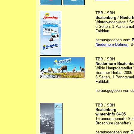
TBB / SBN
Beatenberg / Nieder
Winterwnderwege / Sch
6 Seiten, 1 Panoramaka
Faltblatt
herausgegeben vom
Niederhorn-Bahnen
, B
TBB / SBN
Niederhorn Beatenb
Wilde Hauptdarsteller
Sommer Herbst 2006
6 Seiten, 1 Panoramaka
Faltblatt
herausgegeben von d
TBB / SBN
Beatenberg
winter-info 04'05
16 unnummerierte Seit
Broschüre (geheftet)
herausgegeben von